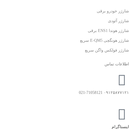
شارژر خودرو برقی
شارژر آئودی
شارژر هوندا ENS1 برقی
شارژر هونگچی E-QM5 سریع
شارژر فولکس واگن سریع
اطلاعات تماس
۰۹۱۲۵۸۷۷۱۲۱ 021-71058121
اینستاگرام