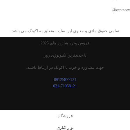
ecotecev@
تمامی حقوق مادی و معنوی این سایت متعلق به اکوتک می باشد.
فروش ویژه شارژر های 2025
با جدیدترین تکنولوژی روز
جهت مشاوره و خرید با اکوتک در ارتباط باشید.
09125877121
021-71058121
فروشگاه
نوار کناری