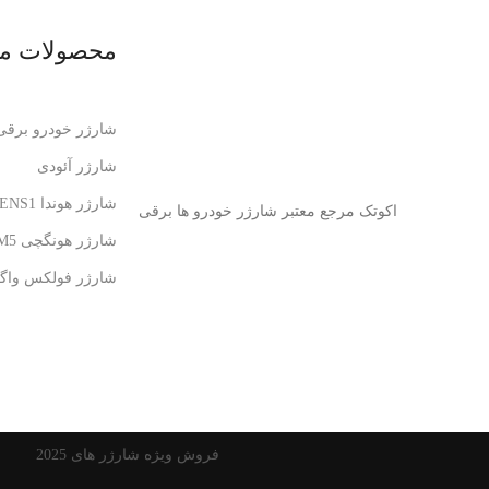
محصولات ما
شارژر خودرو برقی
شارژر آئودی
شارژر هوندا ENS1 برقی
اکوتک مرجع معتبر شارژر خودرو ها برقی
شارژر هونگچی E-QM5 سریع
شارژر فولکس واگ
فروش ویژه شارژر های 2025