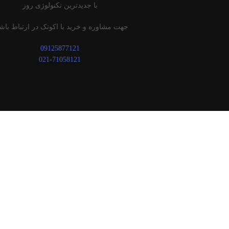
با جدیدترین تکنولوژی روز
جهت مشاوره و خرید با اکوتک در ارتباط باشی
09125877121
021-71058121