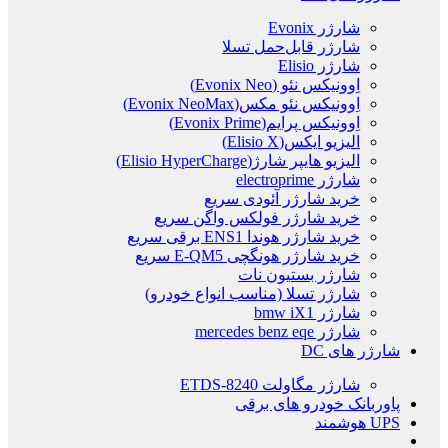
شارژر Evonix
شارژر قابل‌حمل تسلا
شارژر Elisio
اِوونیکس نئو (Evonix Neo)
اِوونیکس نئو مکس(Evonix NeoMax)
اِوونیکس پرایم(Evonix Prime)
الیزیو ایکس(Elisio X)
الیزیو هایپر شارژ(Elisio HyperCharge)
شارژر electroprime
خرید شارژر آئودی سریع
خرید شارژر فولکس واگن سریع
خرید شارژر هوندا ENS1 برقی سریع
خرید شارژر هونگچی E-QM5 سریع
شارژر بستیون نات
شارژر تسلا (مناسب انواع خودرو)
شارژر bmw iX1
شارژر mercedes benz eqe
شارژر های DC
شارژر مگاولت ETDS-8240
پاوربانک خودرو های برقی
UPS هوشمند