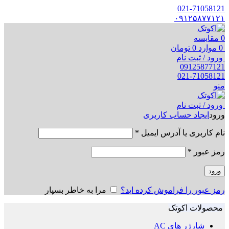
021-71058121
۰۹۱۲۵۸۷۷۱۲۱
0
مقایسه
0
موارد
0
تومان
ورود / ثبت نام
09125877121
021-71058121
منو
ورود / ثبت نام
ورود
ایجاد حساب کاربری
نام کاربری یا آدرس ایمیل
*
رمز عبور
*
ورود
رمز عبور را فراموش کرده اید؟
مرا به خاطر بسپار
محصولات اکوتک
شارژر های AC