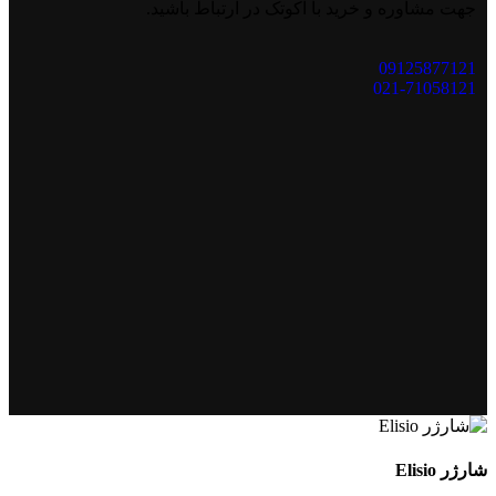
جهت مشاوره و خرید با اکوتک در ارتباط باشید.
09125877121
021-71058121
شارژر Elisio