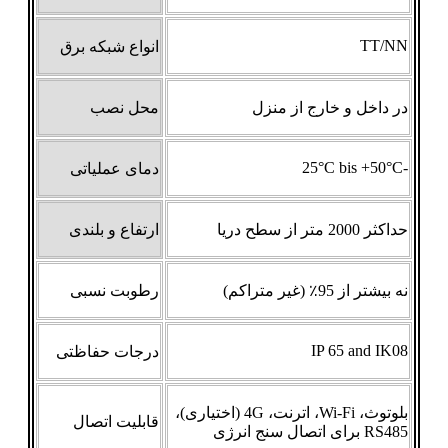
TT/NN
انواع شبکه برق
در داخل و خارج از منزل
محل نصب
-25°C bis +50°C
دمای عملیاتی
حداکثر 2000 متر از سطح دریا
ارتفاع و بلندی
نه بیشتر از 95٪ (غیر متراکم)
رطوبت نسبی
IP 65 and IK08
درجات حفاظتی
بلوتوث، Wi-Fi، اترنت، 4G (اختیاری)،
قابلیت اتصال
RS485 برای اتصال سنج انرژی