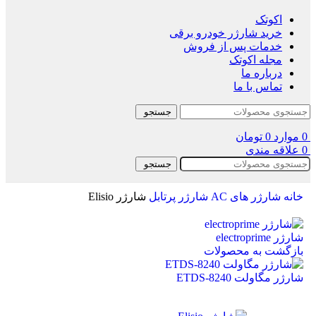
اکوتک
خرید شارژر خودرو برقی
خدمات پس از فروش
مجله اکوتک
درباره ما
تماس با ما
جستجو
0
موارد
0
تومان
0
علاقه مندی
جستجو
خانه
شارژر های AC
شارژر پرتابل
شارژر Elisio
شارژر electroprime
بازگشت به محصولات
شارژر مگاولت ETDS-8240