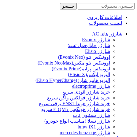
جستجو
اطلاعات کاربردی
لیست محصولات
شارژر های AC
شارژر Evonix
شارژر قابل‌حمل تسلا
شارژر Elisio
اِوونیکس نئو (Evonix Neo)
اِوونیکس نئو مکس(Evonix NeoMax)
اِوونیکس پرایم(Evonix Prime)
الیزیو ایکس(Elisio X)
الیزیو هایپر شارژ(Elisio HyperCharge)
شارژر electroprime
خرید شارژر آئودی سریع
خرید شارژر فولکس واگن سریع
خرید شارژر هوندا ENS1 برقی سریع
خرید شارژر هونگچی E-QM5 سریع
شارژر بستیون نات
شارژر تسلا (مناسب انواع خودرو)
شارژر bmw iX1
شارژر mercedes benz eqe