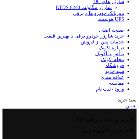
شارژر های DC
شارژر مگاولت ETDS-8240
پاوربانک خودرو های برقی
UPS هوشمند
صفحه اصلی
خرید شارژر خودرو برقی با بهترین قیمت
خدمات پس از فروش
درباره اکوتک
تماس با اکوتک
مجله اکوتک
فروشگاه
سبد خرید
علاقه مندی
مقایسه
ورود / ثبت نام
سبد خرید
بستن
فروش ویژه شارژر های 2025
با جدیدترین تکنولوژی روز