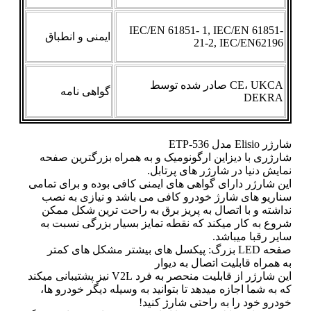
IEC/EN 61851- 1, IEC/EN 61851-
ایمنی و انطباق
21-2, IEC/EN62196
CE، UKCA صادر شده توسط
گواهی نامه
DEKRA
شارژر Elisio مدل ETP-536
شارژری با دیزاین ارگونومیک و به همراه بزرگترین صفحه
نمایش دنیا در شارژر های پرتابل.
این شارژر دارای گواهی های ایمنی کافی بوده و برای تمامی
سناریو های شارژ خودرو کافی می باشد و نیازی به نصب
نداشته و با اتصال به پریز برق به راحت ترین شکل ممکن
شروع به کار میکند که نقطه تمایز بسیار بزرگی نسبت به
سایر رقبا میباشد.
صفحه LED بزرگ: پیکسل های بیشتر مشکل های کمتر
به همراه قابلیت اتصال به دیوار
این شارژر از قابلیت منحصر به فرد V2L نیز پشتیبانی میکند
که به شما اجازه میدهد تا بتوانید به وسیله دیگر خودرو ها،
خودرو خود را به راحتی شارژ کنید!