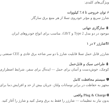
ویژگی‌های کلیدی:
⚡️ توان خروجی تا 7.4 کیلووات
شارژ سریع و مؤثر خودروی تسلا از هر منبع برق سازگار.
🔋 سازگاری جهانی
موجود در دو مدل Type 2 و GB/T، مناسب برای انواع خودروهای ایران.
🔌شارژر ۲ در ۱
شارژر قابل حمل تسلا قابلیت شارژ با دو سر شاخه برق عادی و CEE صنعتی را به شما میدهد تا در شارژ خانگی و سریع قدرت انتخاب کامل داشته باشید⚡️
🧳 طراحی سبک و قابل‌حمل
کوچک، خوش‌دست و آسان برای حمل — ایده‌آل برای سفر، شرایط اضطراری یا
🛡 سیستم محافظت کامل
مجهز به حفاظت در برابر نوسانات ولتاژ، جریان بیش از حد و افزایش دما برای 
🌐 Plug & Charge واقعی
بدون نیاز به تنظیمات — شارژر را فقط به برق وصل کنید و شارژ را آغاز کنید.