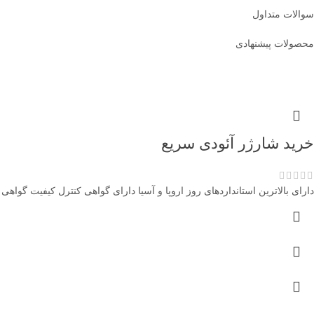
سوالات متداول
محصولات پیشنهادی
خرید شارژر آئودی سریع
دارای بالاترین استانداردهای روز اروپا و آسیا دارای گواهی کنترل کیفیت گواهی محافظت IP65 ضدآب، تاب آوری بالا در دماهای بالا و پایین مقاوم در برابر اتصالی برق مقاوم در برا