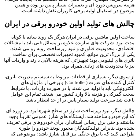
هزینه سرویس دوره ای و تعمیرات بسیار پایین تر بوده و همین
موضوع در استقبال اولیه برخی کاربران نقش داشته است.
چالش های تولید اولین خودرو برقی در ایران
ساخت اولین ماشین برقی در ایران هرگز یک روند ساده یا کوتاه
مدت نبود. شرکت های سازنده علاوه بر مسائل فنی باید با مشکلات
اقتصادی، محدودیت فناوری و نبود زیرساخت روبه رو می شدند.
یکی از بزرگ ترین موانع، کمبود تجهیزات تخصصی برای ساخت
باتری های لیتیومی بود؛ تجهیزاتی که هزینه بالایی دارند و واردات آنها
نیز با محدودیت های زیادی همراه بود.
از سوی دیگر، بسیاری از قطعات مربوط به سیستم مدیریت باتری،
کنترل کننده های قدرت (Controller) و برخی از ماژول های
الکترونیکی باید یا تولید می شدند یا در صورت واردات، با شرایط
سخت گمرکی و هزینه بالا وارد کشور می شدند. تمام این عوامل
باعث شد سرعت تولید بسیار پایین تر از حد انتظار باشد.
چالش دیگر، نبود زیرساخت شارژ در سطح شهرها بود. در دوره ای
که این خودرو ساخته شد، ایستگاه های شارژ عمومی تقریباً وجود
نداشتند و حتی برق رسانی استاندارد برای خودروهای برقی تعریف
نشده بود. بنابراین تولیدکنندگان مجبور بودند خودرو را طوری
طراحی کنند که با برق خانگی نیز قابل شارژ باشد؛ موضوعی که