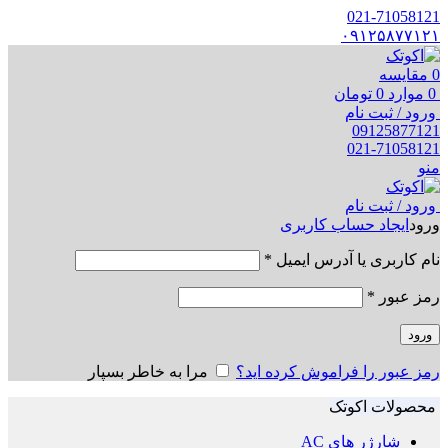
021-71058121
۰۹۱۲۵۸۷۷۱۲۱
0
مقایسه
0
موارد
0
تومان
ورود / ثبت نام
09125877121
021-71058121
منو
ورود / ثبت نام
ورود
ایجاد حساب کاربری
نام کاربری یا آدرس ایمیل
*
رمز عبور
*
ورود
رمز عبور را فراموش کرده اید؟
مرا به خاطر بسپار
محصولات اکوتک
شارژر های AC