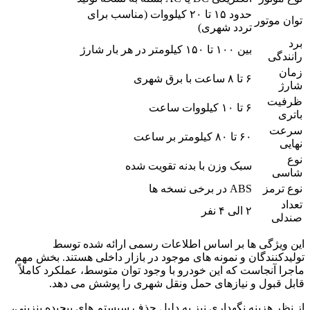
حدود ۱۵ تا ۲۰ کیلووات (مناسب برای
توان موتور
تردد شهری)
برد
بین ۱۰۰ تا ۱۵۰ کیلومتر در هر بار شارژ
رانندگی
زمان
۶ تا ۸ ساعت با برق شهری
شارژ
ظرفیت
۶ تا ۱۰ کیلووات ساعت
باتری
سرعت
۶۰ تا ۸۰ کیلومتر بر ساعت
نهایی
نوع
سبک وزن با بدنه تقویت شده
شاسی
نوع ترمز
ABS در برخی نسخه ها
تعداد
۲ الی ۴ نفر
صندلی
این ویژگی ها بر اساس اطلاعات رسمی ارائه شده توسط
تولیدکنندگان و نمونه های موجود در بازار داخلی هستند. بخش مهم
ماجرا آنجاست که این خودرو با وجود توان متوسط، عملکرد کاملاً
قابل قبول و نیازهای حمل ونقل شهری را پوشش می دهد.
از نظر هزینه نگهداری نیز به دلیل حذف سیستم های پیچیده بنزینی،