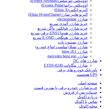
اِوونیکس نئو مکس(Evonix NeoMax)
اِوونیکس پرایم(Evonix Prime)
الیزیو ایکس(Elisio X)
الیزیو هایپر شارژ(Elisio HyperCharge)
شارژر electroprime
خرید شارژر آئودی سریع
خرید شارژر فولکس واگن سریع
خرید شارژر هوندا ENS1 برقی سریع
خرید شارژر هونگچی E-QM5 سریع
شارژر بستیون نات
شارژر تسلا (مناسب انواع خودرو)
شارژر bmw iX1
شارژر mercedes benz eqe
شارژر های DC
شارژر مگاولت ETDS-8240
پاوربانک خودرو های برقی
UPS هوشمند
صفحه اصلی
خرید شارژر خودرو برقی با بهترین قیمت
خدمات پس از فروش
درباره اکوتک
تماس با اکوتک
مجله اکوتک