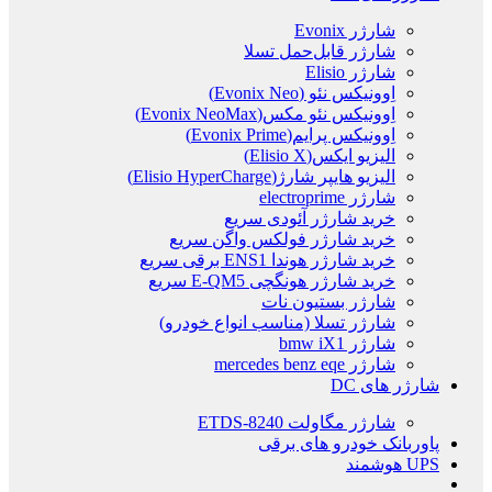
شارژر Evonix
شارژر قابل‌حمل تسلا
شارژر Elisio
اِوونیکس نئو (Evonix Neo)
اِوونیکس نئو مکس(Evonix NeoMax)
اِوونیکس پرایم(Evonix Prime)
الیزیو ایکس(Elisio X)
الیزیو هایپر شارژ(Elisio HyperCharge)
شارژر electroprime
خرید شارژر آئودی سریع
خرید شارژر فولکس واگن سریع
خرید شارژر هوندا ENS1 برقی سریع
خرید شارژر هونگچی E-QM5 سریع
شارژر بستیون نات
شارژر تسلا (مناسب انواع خودرو)
شارژر bmw iX1
شارژر mercedes benz eqe
شارژر های DC
شارژر مگاولت ETDS-8240
پاوربانک خودرو های برقی
UPS هوشمند