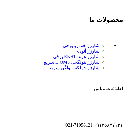
محصولات ما
شارژر خودرو برقی
شارژر آئودی
شارژر هوندا ENS1 برقی
شارژر هونگچی E-QM5 سریع
شارژر فولکس واگن سریع
اطلاعات تماس
۰۹۱۲۵۸۷۷۱۲۱ 021-71058121