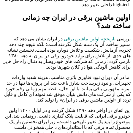
high-tech داخلی تغییر دهد.
اولین ماشین برقی در ایران چه زمانی
ساخته شد؟
بررسی
تاریخچه اولین ماشین برقی
در ایران نشان می دهد که
مسیر ساخت آن یک شبه شکل نگرفته است؛ بلکه نتیجه چند دهه
تجربه، آزمایش، شکست و تلاش دوباره بوده است. نخستین نشانه
های جدی از تلاش برای تولید خودرو برقی در ایران به دهه ۱۳۸۰
بازمی گردد؛ زمانی که شرکت های خودروساز به دنبال راه حل هایی
برای کاهش آلودگی هوا در کلان شهرها بودند.
اما در آن دوران نبود فناوری باتری مناسب، هزینه شدید واردات
تجهیزات، و نبود زیرساخت شارژ باعث شد این پروژه ها تنها در حد
نمونه مفهومی باقی بمانند. با این حال، نقطه مهم زمانی رقم خورد
که یکی از شرکت های دانش بنیان موفق شد نمونه ای کامل و قابل
تردد از «اولین ماشین برقی در ایران» را تولید کند.
این اتفاق در اواخر دهه ۱۳۹۰ شکل گرفت و در اوایل ۱۴۰۰ اولین
خودرو برقی ایرانی که قابلیت پلاک گذاری داشت، رونمایی شد. این
موضوع را باید یک تغییر تاریخی دانست، زیرا برای نخستین بار یک
محصول تمام برقی که با استانداردهای داخلی همخوانی داشت
توانست مراحل قانونی را طی کند و به بازار معرفی شود.