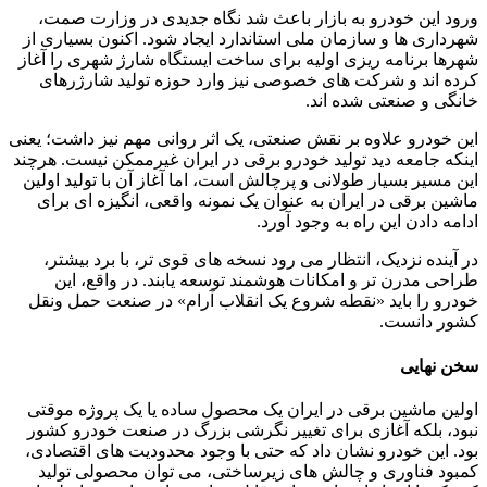
ورود این خودرو به بازار باعث شد نگاه جدیدی در وزارت صمت،
شهرداری ها و سازمان ملی استاندارد ایجاد شود. اکنون بسیاری از
شهرها برنامه ریزی اولیه برای ساخت ایستگاه شارژ شهری را آغاز
کرده اند و شرکت های خصوصی نیز وارد حوزه تولید شارژرهای
خانگی و صنعتی شده اند.
این خودرو علاوه بر نقش صنعتی، یک اثر روانی مهم نیز داشت؛ یعنی
اینکه جامعه دید تولید خودرو برقی در ایران غیرممکن نیست. هرچند
این مسیر بسیار طولانی و پرچالش است، اما آغاز آن با تولید اولین
ماشین برقی در ایران به عنوان یک نمونه واقعی، انگیزه ای برای
ادامه دادن این راه به وجود آورد.
در آینده نزدیک، انتظار می رود نسخه های قوی تر، با برد بیشتر،
طراحی مدرن تر و امکانات هوشمند توسعه یابند. در واقع، این
خودرو را باید «نقطه شروع یک انقلاب آرام» در صنعت حمل ونقل
کشور دانست.
سخن نهایی
اولین ماشین برقی در ایران یک محصول ساده یا یک پروژه موقتی
نبود، بلکه آغازی برای تغییر نگرشی بزرگ در صنعت خودرو کشور
بود. این خودرو نشان داد که حتی با وجود محدودیت های اقتصادی،
کمبود فناوری و چالش های زیرساختی، می توان محصولی تولید