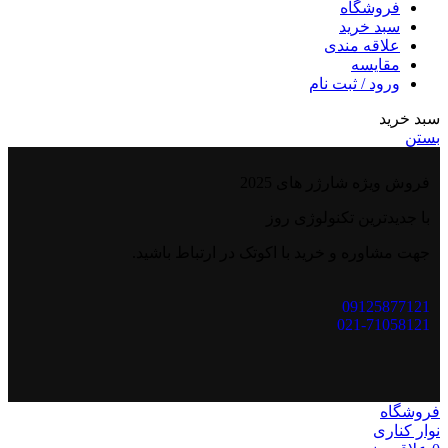
فروشگاه
سبد خرید
علاقه مندی
مقایسه
ورود / ثبت نام
سبد خرید
بستن
فروش ویژه شارژر های 2025
با جدیدترین تکنولوژی روز
جهت مشاوره و خرید با اکوتک در ارتباط باشید.
09125877121
021-71058121
فروشگاه
نوار کناری