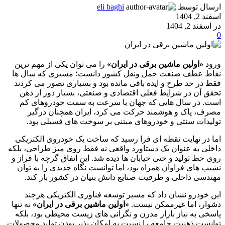
ارسال توسط
eli baghi
اسفند 2, 1404
در اسفند 2, 1404
0
ورود
«اولین ماشین برقی در ایران»
را می توان یکی از مهم ترین
نقاط عطف صنعت حمل ونقل کشور دانست؛ مسیری که سال ها
فقط در حد طرح و ایده باقی مانده بود و بسیاری تصور می کردند
تحقق آن در شرایط فعلی اقتصادی و صنعتی، بسیار دور از ذهن
است. در سال هایی که جهان با سرعت به سمت خودروهای کم
مصرف، پاک و هوشمند حرکت می کرد، ایران همچنان درگیر
تولیدات سنتی و خودروهای مبتنی بر سوخت های فسیلی بود.
اما در نهایت نقطه ای فرا رسید که ساخت یک خودروی الکتریکی
داخلی به عنوان یک دستاورد واقعی نه فقط روی میز طراحی، بلکه
روی خط تولید و حتی خیابان ها دیده شد. این اتفاق گرچه با فراز و
نشیب های فراوان همراه بود، اما توانست نگاه جدیدی را به توان
مهندسی داخلی و ظرفیت صنایع دانش بنیان در کشور باز کند.
این خودرو نشان داد که مسیر توسعه فناوری الکتریکی هرچند
دشوار، اما غیرممکن نیست.
«اولین ماشین برقی در ایران»
نه تنها
پاسخی به نیاز بازار مدرن و نگرانی های زیست محیطی بود، بلکه
توانست ذهنیت جامعه را نسبت به امکان پذیر بودن تولید محصولات