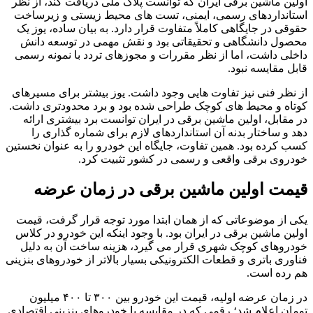
اولین ماشین برقی ایران که توانست پلاک ملی دریافت کند، از نظر
استانداردهای رسمی، ایمنی، تست های محیط زیستی و زیرساخت
حقوقی در جایگاهی کاملاً متفاوت قرار دارد. به بیان ساده، یوز یک
محصول دانشگاهی و تحقیقاتی بود و نقش مهمی در توسعه دانش
داخلی داشت، اما از نظر مقررات و مجوزهای تردد با نمونه رسمی
قابل مقایسه نبود.
از نظر فنی نیز تفاوت هایی وجود داشت. یوز بیشتر برای مسیرهای
کوتاه و محیط های کوچک طراحی شده بود و برد محدودتری داشت.
در مقابل، اولین ماشین برقی در ایران توانست برد بیشتری ارائه
دهد و ساختار بدنه آن استانداردهای لازم برای شماره گذاری را
کسب کرده بود. همین تفاوت، جایگاه این خودرو را به عنوان نخستین
خودروی برقی واقعی و رسمی در کشور تثبیت کرد.
قیمت اولین ماشین برقی در زمان عرضه
یکی از موضوعاتی که از همان ابتدا مورد توجه قرار گرفت، قیمت
اولین ماشین برقی در ایران بود. با وجود اینکه این خودرو در کلاس
خودروهای کوچک شهری قرار می گیرد، هزینه ساخت آن به دلیل
فناوری باتری و قطعات الکترونیکی بسیار بالاتر از خودروهای بنزینی
هم رده است.
در زمان عرضه اولیه، قیمت این خودرو بین ۳۰۰ تا ۴۰۰ میلیون
تومان اعلام شد؛ رقمی که در مقایسه با خودروهای بنزینی اقتصادی