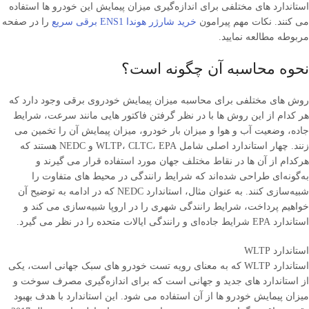
استاندارد های مختلفی برای اندازه‌گیری میزان پیمایش این خودرو ها استفاده
می ‌کنند. نکات مهم پیرامون
خرید شارژر هوندا ENS1 برقی سریع
را در صفحه
مربوطه مطالعه نمایید.
نحوه محاسبه آن چگونه است؟
روش ‌های مختلفی برای محاسبه میزان پیمایش خودروی برقی وجود دارد که
هر کدام از این روش ‌ها با در نظر گرفتن فاکتور هایی مانند سرعت، شرایط
جاده، وضعیت آب و هوا و میزان بار خودرو، میزان پیمایش آن را تخمین می
‌زنند. چهار استاندارد اصلی شامل WLTP، CLTC، EPA و NEDC هستند که
هرکدام از آن ها در نقاط مختلف جهان مورد استفاده قرار می ‌گیرند و
به‌گونه‌ای طراحی شده‌اند که شرایط رانندگی در محیط ‌های متفاوت را
شبیه‌سازی کنند. به عنوان مثال، استاندارد NEDC که در ادامه به توضیح آن
خواهیم پرداخت، شرایط رانندگی شهری را در اروپا شبیه‌سازی می ‌کند و
استاندارد EPA شرایط جاده‌ای و رانندگی ایالات متحده را در نظر می ‌گیرد.
استاندارد WLTP
استاندارد WLTP که به معنای رویه تست خودرو های سبک جهانی است، یکی
از استاندارد های جدید و جهانی است که برای اندازه‌گیری مصرف سوخت و
میزان پیمایش خودرو ها از آن استفاده می ‌شود. این استاندارد با هدف بهبود