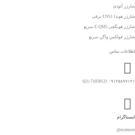
شارژر آئودی
شارژر هوندا ENS1 برقی
شارژر هونگچی E-QM5 سریع
شارژر فولکس واگن سریع
اطلاعات تماس
۰۹۱۲۵۸۷۷۱۲۱ 021-71058121
اینستاگرام
ecotecev@