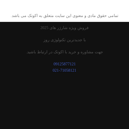
تمامی حقوق مادی و معنوی این سایت متعلق به اکوتک می باشد.
فروش ویژه شارژر های 2025
با جدیدترین تکنولوژی روز
جهت مشاوره و خرید با اکوتک در ارتباط باشید.
09125877121
021-71058121