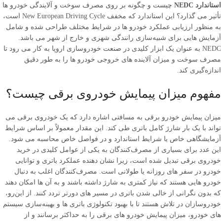
استاندارد NEDC
چیست و چگونه بر روی مصرف سوخت و آلایندگی خودرو ها
تأثیر می ‌گذارد؟ این استاندارد که مخفف New European Driving Cycle است،
به‌ منظور ارزیابی عملکرد خودرو ها در شرایط مختلف طراحی شده و شامل
آزمایش ‌هایی برای شبیه‌سازی رانندگی شهری و خارج از شهر می ‌باشد.
NEDC به ‌عنوان یک ابزار کلیدی در صنعت خودروسازی اروپا به کار می ‌رود تا
مصرف سوخت و میزان آلاینده‌ های خروجی خودرو ها را به‌ طور دقیق
اندازه‌گیری کند.
مفهوم میزان پیمایش خودروی برقی چیست؟
میزان پیمایش خودرو برقی به مسافتی اشاره دارد که یک خودروی برقی می
‌تواند با یک بار شارژ کامل باتری طی کند. این مقدار معمولاً بر اساس شرایط
آزمایشگاهی خاص یا شرایط استاندارد و در فواصل خاص محاسبه می ‌شود.
این عدد برای بسیاری از مصرف‌کنندگان به یکی از عوامل کلیدی در خرید
خودروی برقی تبدیل شده است، زیرا نشان ‌دهنده عملکرد باتری و توانایی
خودرو در سفر های روزانه یا طولانی است. مصرف‌کنندگان اغلب به دنبال
خودرو هایی هستند که نیاز کمتری به شارژ داشته باشند و به آن ها امکان دهند
که بدون نگرانی از خالی شدن باتری در مسیر های دورتر تردد کنند. از این‌رو،
خودروسازان در تلاش هستند تا با بهبود تکنولوژی باتری ‌ها و بهینه‌سازی سیستم
‌های خودرو، میزان پیمایش خودرو های برقی را به حداکثر برسانند و از