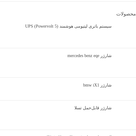
محصولات
سیستم باتری لیتیومی هوشمند UPS (Powervolt 5)
شارژر mercedes benz eqe
شارژر bmw iX1
شارژر قابل‌حمل تسلا