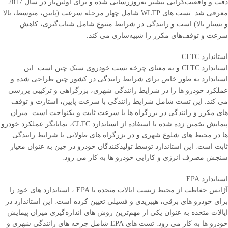
دقت و واقعیت‌گرایی بیشتر به‌روزرسانی شده و برای اولین‌بار در سال 2017
معرفی شد. تست ‌های WLTP شامل چهار مرحله سرعت (پایین، متوسط، بالا
و بسیار بالا) است و رانندگی در شرایط متنوع شامل شتاب‌گیری، کاهش
سرعت و توقف‌های مکرر را شبیه‌سازی می ‌کند.
استاندارد CLTC
استاندارد CLTC و به معنای چرخه تست خودروی سبک چین است. این
استاندارد به ‌طور خاص برای شرایط رانندگی در کشور چین طراحی شده و
عملکرد خودرو ها را در شرایط رانندگی شهری، بزرگراهی و ترکیبی بررسی
می ‌کند. این تست شامل شرایط رانندگی با سرعت پایین، استارت و توقف
‌های مکرر و رانندگی در بزرگراه‌ ها با سرعت ثابت و یکنواخت است. میزان
پیمایش تخمین زده‌ شده با استفاده از استاندارد CLTC، نمایانگر عملکرد خودرو
ها در محیط‌ های شلوغ شهری و در بزرگراه ‌های طولانی با شرایط رانندگی
ثابت است. این استاندارد توسط تولیدکنندگان خودرو در چین به عنوان معیار
سنجش مصرف انرژی و کارایی خودرو ها به ‌کار می ‌رود.
استاندارد EPA
آژانس حفاظت از محیط زیست ایالات متحده یا EPA ، استاندارد های خود را
برای خودرو های برقی، هیبریدی و فسیلی تعیین کرده است. این استاندارد در
ایالات متحده به عنوان یکی از مهم‌ترین روش ‌های اندازه‌گیری میزان پیمایش
خودرو ها به ‌کار می ‌رود. تست ‌های EPA شامل چرخه ‌های رانندگی شهری و