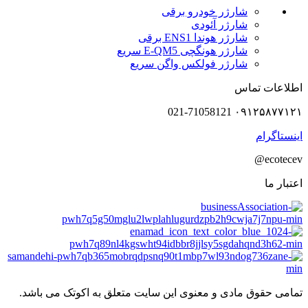
شارژر خودرو برقی
شارژر آئودی
شارژر هوندا ENS1 برقی
شارژر هونگچی E-QM5 سریع
شارژر فولکس واگن سریع
اطلاعات تماس
۰۹۱۲۵۸۷۷۱۲۱ 021-71058121
اینستاگرام
ecotecev@
اعتبار ما
تمامی حقوق مادی و معنوی این سایت متعلق به اکوتک می باشد.