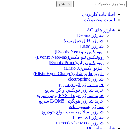
جستجو
اطلاعات کاربردی
لیست محصولات
شارژر های AC
شارژر Evonix
شارژر قابل‌حمل تسلا
شارژر Elisio
اِوونیکس نئو (Evonix Neo)
اِوونیکس نئو مکس(Evonix NeoMax)
اِوونیکس پرایم(Evonix Prime)
الیزیو ایکس(Elisio X)
الیزیو هایپر شارژ(Elisio HyperCharge)
شارژر electroprime
خرید شارژر آئودی سریع
خرید شارژر فولکس واگن سریع
خرید شارژر هوندا ENS1 برقی سریع
خرید شارژر هونگچی E-QM5 سریع
شارژر بستیون نات
شارژر تسلا (مناسب انواع خودرو)
شارژر bmw iX1
شارژر mercedes benz eqe
شارژر های DC