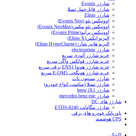
شارژر Evonix
شارژر قابل‌حمل تسلا
شارژر Elisio
اِوونیکس نئو (Evonix Neo)
اِوونیکس نئو مکس(Evonix NeoMax)
اِوونیکس پرایم(Evonix Prime)
الیزیو ایکس(Elisio X)
الیزیو هایپر شارژ(Elisio HyperCharge)
شارژر electroprime
خرید شارژر آئودی سریع
خرید شارژر فولکس واگن سریع
خرید شارژر هوندا ENS1 برقی سریع
خرید شارژر هونگچی E-QM5 سریع
شارژر بستیون نات
شارژر تسلا (مناسب انواع خودرو)
شارژر bmw iX1
شارژر mercedes benz eqe
شارژر های DC
شارژر مگاولت ETDS-8240
پاوربانک خودرو های برقی
UPS هوشمند
اکوتک