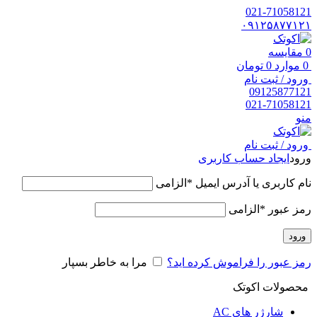
021-71058121
۰۹۱۲۵۸۷۷۱۲۱
0
مقایسه
0
موارد
0
تومان
ورود / ثبت نام
09125877121
021-71058121
منو
ورود / ثبت نام
ورود
ایجاد حساب کاربری
نام کاربری یا آدرس ایمیل
*
الزامی
رمز عبور
*
الزامی
ورود
رمز عبور را فراموش کرده اید؟
مرا به خاطر بسپار
محصولات اکوتک
شارژر های AC