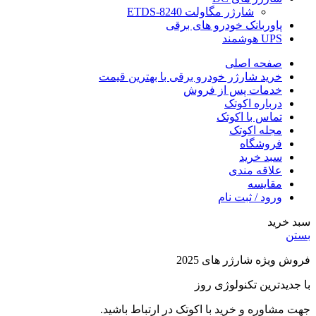
شارژر مگاولت ETDS-8240
پاوربانک خودرو های برقی
UPS هوشمند
صفحه اصلی
خرید شارژر خودرو برقی با بهترین قیمت
خدمات پس از فروش
درباره اکوتک
تماس با اکوتک
مجله اکوتک
فروشگاه
سبد خرید
علاقه مندی
مقایسه
ورود / ثبت نام
سبد خرید
بستن
فروش ویژه شارژر های 2025
با جدیدترین تکنولوژی روز
جهت مشاوره و خرید با اکوتک در ارتباط باشید.