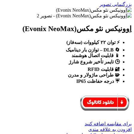
بزرگنمایی تصویر
اِوونیکس نئو مکس(Evonix NeoMax)
⚡
توان
۲۲
کیلووات (سه‌فاز)
🔄
DLB –
توازن بار دینامیک
📱
قابلیت اتصال هوشمند
🕒
تایمر تأخیر شروع شارژ
🔐
قابلیت
RFID
🧩
طراحی ماژولار و مدرن
☔
درجه حفاظت
IP65
برای مقایسه اضافه کنید
افزودن به علاقه مندی