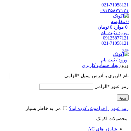
021-71058121
۰۹۱۲۵۸۷۷۱۲۱
0
مقایسه
0
موارد
0
تومان
ورود / ثبت نام
09125877121
021-71058121
منو
ورود / ثبت نام
ورود
ایجاد حساب کاربری
نام کاربری یا آدرس ایمیل
*
الزامی
رمز عبور
*
الزامی
ورود
رمز عبور را فراموش کرده اید؟
مرا به خاطر بسپار
محصولات اکوتک
شارژر های AC