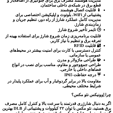
مدیریت هوشمند مصرف برق برای جلوگیری از اضافه‌بار و
قطع برق در شبکه‌ی داخلی ساختمان
.
📱
قابلیت اتصال هوشمند
پشتیبانی از
WiFi
، بلوتوث و اپلیکیشن اختصاصی برای
مدیریت کامل عملکرد شارژ از راه دور، تنظیم جریان و
زمان‌بندی شارژ
.
🕒
تایمر تأخیر شروع شارژ
قابلیت برنامه‌ریزی زمان شروع شارژ برای استفاده بهینه از
تعرفه برق و تنظیم با نیاز کاربر
.
🔐
قابلیت
RFID
کنترل دسترسی با کارت برای امنیت بیشتر در محیط‌های
عمومی یا سازمانی
.
🧩
طراحی ماژولار و مدرن
طراحی جمع‌وجور و مقاوم، مناسب برای نصب در انواع
فضاهای داخلی یا خارجی
.
☔
درجه حفاظت
IP65
مقاومت بالا در برابر گردوغبار و آب برای عملکرد پایدار در
شرایط مختلف محیطی
.
چرا اِوونیکس نئو مکس؟
اگر به دنبال شارژری قدرتمند با سرعت بالا و کنترل کامل مصرف
برق هستید، نئو مکس با توان
۲۲
کیلووات و پشتیبانی از
DLB
بهترین