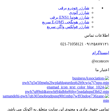
شارژر خودرو برقی
شارژر آئودی
شارژر هوندا ENS1 برقی
شارژر هونگچی E-QM5 سریع
شارژر فولکس واگن سریع
اطلاعات تماس
۰۹۱۲۵۸۷۷۱۲۱ 021-71058121
اینستاگرام
ecotecev@
اعتبار ما
تمامی حقوق مادی و معنوی این سایت متعلق به اکوتک می باشد.