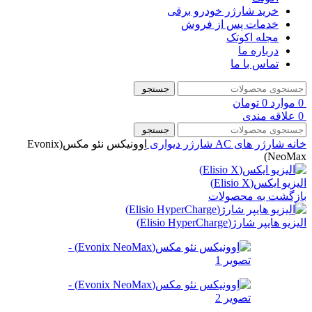
خرید شارژر خودرو برقی
خدمات پس از فروش
مجله اکوتک
درباره ما
تماس با ما
جستجو
0
موارد
0
تومان
0
علاقه مندی
جستجو
خانه
شارژر های AC
شارژر دیواری
اِوونیکس نئو مکس(Evonix
NeoMax)
الیزیو ایکس(Elisio X)
بازگشت به محصولات
الیزیو هایپر شارژ(Elisio HyperCharge)