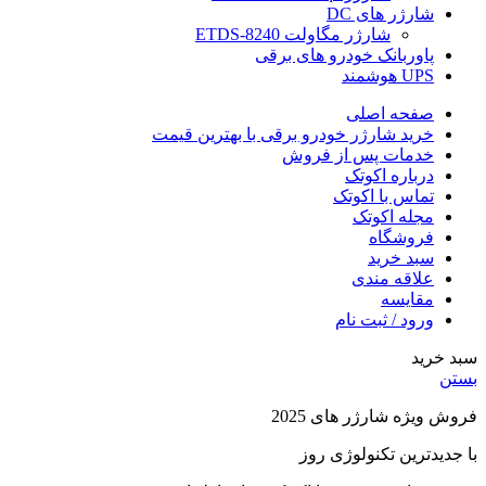
شارژر های DC
شارژر مگاولت ETDS-8240
پاوربانک خودرو های برقی
UPS هوشمند
صفحه اصلی
خرید شارژر خودرو برقی با بهترین قیمت
خدمات پس از فروش
درباره اکوتک
تماس با اکوتک
مجله اکوتک
فروشگاه
سبد خرید
علاقه مندی
مقایسه
ورود / ثبت نام
سبد خرید
بستن
فروش ویژه شارژر های 2025
با جدیدترین تکنولوژی روز