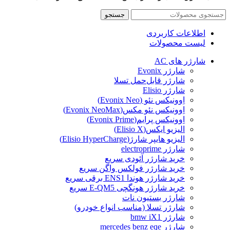
جستجو
اطلاعات کاربردی
لیست محصولات
شارژر های AC
شارژر Evonix
شارژر قابل‌حمل تسلا
شارژر Elisio
اِوونیکس نئو (Evonix Neo)
اِوونیکس نئو مکس(Evonix NeoMax)
اِوونیکس پرایم(Evonix Prime)
الیزیو ایکس(Elisio X)
الیزیو هایپر شارژ(Elisio HyperCharge)
شارژر electroprime
خرید شارژر آئودی سریع
خرید شارژر فولکس واگن سریع
خرید شارژر هوندا ENS1 برقی سریع
خرید شارژر هونگچی E-QM5 سریع
شارژر بستیون نات
شارژر تسلا (مناسب انواع خودرو)
شارژر bmw iX1
شارژر mercedes benz eqe