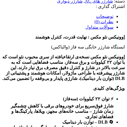
دسته:
شارژر های AC
,
شارژر دیواری
اشتراک گذاری :
توضیحات
نظرات (0)
سوالات متداول
اِوونیکس نئو مکس : نهایت قدرت، کنترل هوشمند
ایستگاه شارژر خانگی سه فاز (والباکس)
اِوونیکس نئو مکس نسخه‌ی ارتقاءیافته از سری محبوب نئو است که
با توان
۲۲
کیلووات و برق سه‌فاز، مناسب فضاهایی است که به
سرعت بالاتر در شارژ و کنترل دقیق مصرف برق نیاز دارند. این
شارژر پیشرفته با طراحی ماژولار، امکانات هوشمند و پشتیبانی از
DLB (
توازن بار دینامیک
)
، شارژی پایدار و بی‌وقفه را تضمین می‌کند
.
ویژگی‌های کلیدی
⚡
توان
۲۲
کیلووات (سه‌فاز)
شارژ فوق‌سریع برای خودروهای برقی با کاهش چشمگیر
زمان شارژ – مناسب خانه‌های مجهز، ویلاها، پارکینگ‌ها و
فضاهای تجاری
.
🔄
DLB –
توازن بار دینامیک