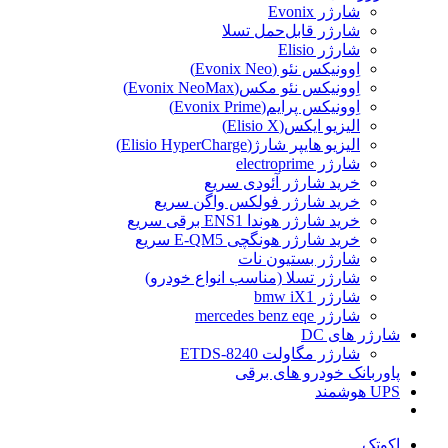
شارژر Evonix
شارژر قابل‌حمل تسلا
شارژر Elisio
اِوونیکس نئو (Evonix Neo)
اِوونیکس نئو مکس(Evonix NeoMax)
اِوونیکس پرایم(Evonix Prime)
الیزیو ایکس(Elisio X)
الیزیو هایپر شارژ(Elisio HyperCharge)
شارژر electroprime
خرید شارژر آئودی سریع
خرید شارژر فولکس واگن سریع
خرید شارژر هوندا ENS1 برقی سریع
خرید شارژر هونگچی E-QM5 سریع
شارژر بستیون نات
شارژر تسلا (مناسب انواع خودرو)
شارژر bmw iX1
شارژر mercedes benz eqe
شارژر های DC
شارژر مگاولت ETDS-8240
پاوربانک خودرو های برقی
UPS هوشمند
اکوتک