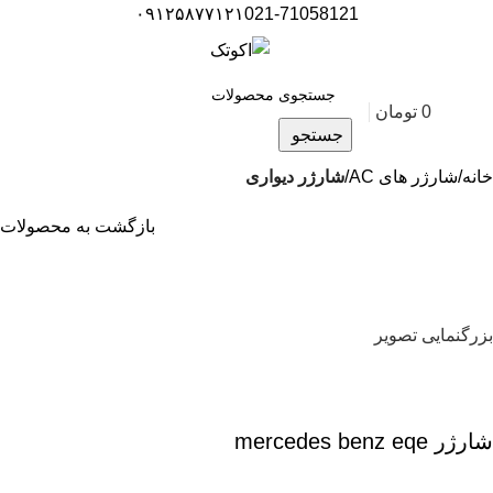
۰۹۱۲۵۸۷۷۱۲۱
021-71058121
0
تومان
0
جستجو
خانه
شارژر های AC
شارژر دیواری
بازگشت به محصولات
بزرگنمایی تصویر
شارژر mercedes benz eqe