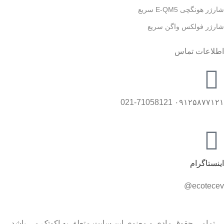
شارژر هونگچی E-QM5 سریع
شارژر فولکس واگن سریع
اطلاعات تماس
۰۹۱۲۵۸۷۷۱۲۱ 021-71058121
اینستاگرام
ecotecev@
تمامی حقوق مادی و معنوی این سایت متعلق به اکوتک می باشد.