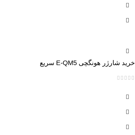
خرید شارژر هونگچی E-QM5 سریع