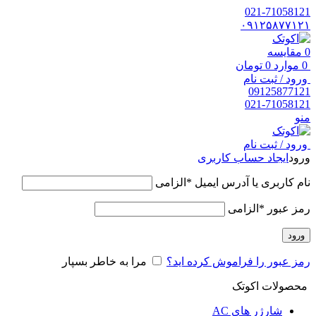
021-71058121
۰۹۱۲۵۸۷۷۱۲۱
0
مقایسه
0
موارد
0
تومان
ورود / ثبت نام
09125877121
021-71058121
منو
ورود / ثبت نام
ورود
ایجاد حساب کاربری
نام کاربری یا آدرس ایمیل
*
الزامی
رمز عبور
*
الزامی
ورود
رمز عبور را فراموش کرده اید؟
مرا به خاطر بسپار
محصولات اکوتک
شارژر های AC