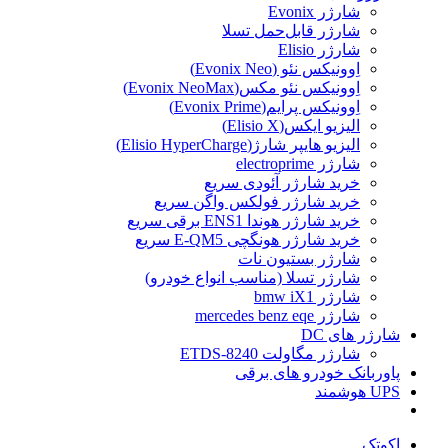
شارژر Evonix
شارژر قابل‌حمل تسلا
شارژر Elisio
اِوونیکس نئو (Evonix Neo)
اِوونیکس نئو مکس(Evonix NeoMax)
اِوونیکس پرایم(Evonix Prime)
الیزیو ایکس(Elisio X)
الیزیو هایپر شارژ(Elisio HyperCharge)
شارژر electroprime
خرید شارژر آئودی سریع
خرید شارژر فولکس واگن سریع
خرید شارژر هوندا ENS1 برقی سریع
خرید شارژر هونگچی E-QM5 سریع
شارژر بستیون نات
شارژر تسلا (مناسب انواع خودرو)
شارژر bmw iX1
شارژر mercedes benz eqe
شارژر های DC
شارژر مگاولت ETDS-8240
پاوربانک خودرو های برقی
UPS هوشمند
اکوتک