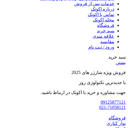
خدمات پس از فروش
درباره اکوتک
تماس با اکوتک
مجله اکوتک
فروشگاه
سبد خرید
علاقه مندی
مقایسه
ورود / ثبت نام
سبد خرید
بستن
فروش ویژه شارژر های 2025
با جدیدترین تکنولوژی روز
جهت مشاوره و خرید با اکوتک در ارتباط باشید.
09125877121
021-71058121
فروشگاه
نوار کناری