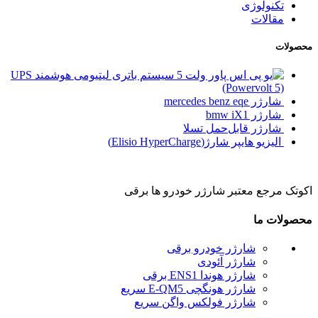
تکنولوژی
مقالات
محصولات
سیستم باتری لیتیومی هوشمند UPS
(Powervolt 5)
شارژر mercedes benz eqe
شارژر bmw iX1
شارژر قابل‌حمل تسلا
الیزیو هایپر شارژ(Elisio HyperCharge)
اکوتک مرجع معتبر شارژر خودرو ها برقی
محصولات ما
شارژر خودرو برقی
شارژر آئودی
شارژر هوندا ENS1 برقی
شارژر هونگچی E-QM5 سریع
شارژر فولکس واگن سریع