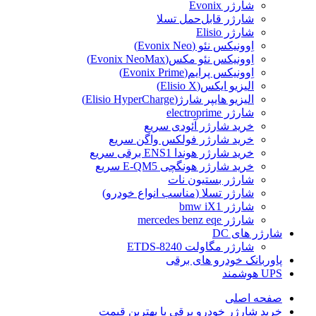
شارژر Evonix
شارژر قابل‌حمل تسلا
شارژر Elisio
اِوونیکس نئو (Evonix Neo)
اِوونیکس نئو مکس(Evonix NeoMax)
اِوونیکس پرایم(Evonix Prime)
الیزیو ایکس(Elisio X)
الیزیو هایپر شارژ(Elisio HyperCharge)
شارژر electroprime
خرید شارژر آئودی سریع
خرید شارژر فولکس واگن سریع
خرید شارژر هوندا ENS1 برقی سریع
خرید شارژر هونگچی E-QM5 سریع
شارژر بستیون نات
شارژر تسلا (مناسب انواع خودرو)
شارژر bmw iX1
شارژر mercedes benz eqe
شارژر های DC
شارژر مگاولت ETDS-8240
پاوربانک خودرو های برقی
UPS هوشمند
صفحه اصلی
خرید شارژر خودرو برقی با بهترین قیمت