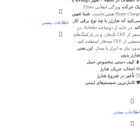
♻️
انعطاف در لحظه – تغییر دوشاخه با
یک حرکت
ویژگی انقلابی Elisio
Hyper Charge همین‌جاست:
شما تعیین
می‌کنید که شارژر با چه نوع برقی کار
اطلاعات بیشتر
کند
.
در خانه از دوشاخه Schuko، در
سفر از CEE تک‌فاز، و در پارکینگ‌های
صنعتی از CEE سه‌فاز استفاده کنید –
بدون نیاز به ابزار یا مبدل.
این یعنی
شارژ بدون
🧳
کیف دستی مخصوص حمل
⚙️
انتخاب جریان شارژ
🕒
تأخیر در شروع شارژ
🛡️
کامل‌ترین سیستم‌های ایمنی
اطلاعات بیشتر