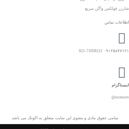
شارژر فولکس واگن سریع
اطلاعات تماس
۰۹۱۲۵۸۷۷۱۲۱ 021-71058121
اینستاگرام
ecotecev@
تمامی حقوق مادی و معنوی این سایت متعلق به اکوتک می باشد.