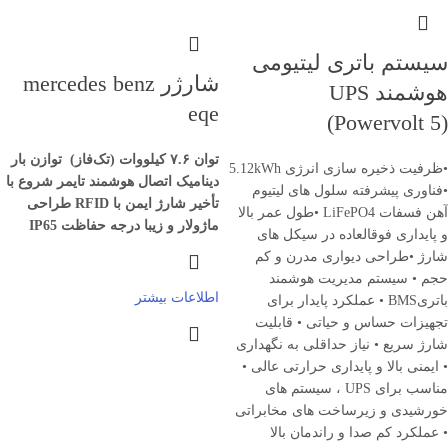
سیستم باتری لیتیومی
شارژر mercedes benz
هوشمند UPS
eqe
(Powervolt 5)
توان ۷.۶ کیلووات (تک‌فاز)
توازن بار
•ظرفیت ذخیره سازی انرژی 5.12kWh
دینامیک
اتصال هوشمند
تایمر شروع با
•فناوری پیشرفته سلول های لیتیوم
تأخیر
شارژ ایمن با
RFID
طراحی
آهن فسفات LiFePO4 •طول عمر بالا
ماژولار و زیبا
درجه حفاظت IP65
و پایداری فوقالعاده در سیکل های
شارژ •طراحی دیواری مدرن و کم
حجم • سیستم مدیریت هوشمند
اطلاعات بیشتر
باتریBMS • عملکرد پایدار برای
تجهیزات حساس و حیاتی • قابلیت
شارژ سریع • نیاز حداقلی به نگهداری
• ایمنی بالا و پایداری حرارتی عالی •
مناسب برای UPS ، سیستم های
خورشیدی و زیرساخت های مخابراتی
• عملکرد کم صدا و راندمان بالا