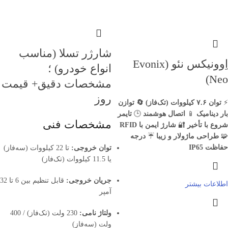
شارژر تسلا (مناسب
اِوونیکس نئو (Evonix
انواع خودرو) ؛
Neo)
مشخصات دقیق+ قیمت
روز
⚡
توان ۷.۶ کیلووات (تک‌فاز)
🔄 توازن
بار دینامیک
📱
اتصال هوشمند
🕒
تایمر
مشخصات فنی
شروع با تأخیر
🔐
شارژ ایمن با
RFID
🧩
طراحی ماژولار و زیبا
☔
درجه
حفاظت IP65
توان خروجی:
تا 22 کیلووات (سه‌فاز)
یا 11.5 کیلووات (تک‌فاز)
جریان خروجی:
قابل تنظیم بین 6 تا 32
اطلاعات بیشتر
آمپر
ولتاژ نامی:
230 ولت (تک‌فاز) / 400
ولت (سه‌فاز)