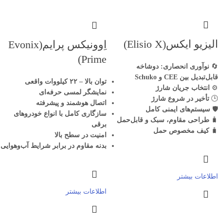
الیزیو ایکس(Elisio X)
اِوونیکس پرایم(Evonix
Prime)
🔄
نوآوری انحصاری: دوشاخه
قابل‌تبدیل بین
CEE
و
Schuko
توان بالا –
۲۲
کیلووات واقعی
⚙️
انتخاب جریان شارژ
نمایشگر لمسی حرفه‌ای
🕒
تأخیر در شروع شارژ
اتصال هوشمند و پیشرفته
🛡️
سیستم‌های ایمنی کامل
سازگاری کامل با انواع خودروهای
🧳
طراحی مقاوم، سبک و قابل‌حمل
برقی
🧳
کیف مخصوص حمل
امنیت در سطح بالا
بدنه مقاوم در برابر شرایط آب‌و‌هوایی
اطلاعات بیشتر
اطلاعات بیشتر