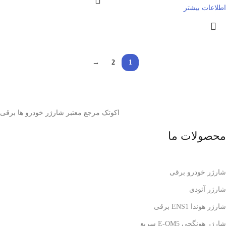
اطلاعات بیشتر
→
2
1
اکوتک مرجع معتبر شارژر خودرو ها برقی
محصولات ما
شارژر خودرو برقی
شارژر آئودی
شارژر هوندا ENS1 برقی
شارژر هونگچی E-QM5 سریع