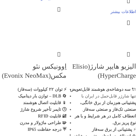
اطلاعات بیشتر
الیزیو هایپر شارژ(Elisio
اِوونیکس نئو
HyperCharge)
مکس(Evonix NeoMax)
🔌
سه دوشاخه‌ی هوشمند قابل‌تعویض
⚡
توان
۲۲
کیلووات (سه‌فاز)
تنها شارژر قابل‌حمل در ایران با
🔄
DLB –
توازن بار دینامیک
پشتیبانی هم‌زمان از برق خانگی،
📱
قابلیت اتصال هوشمند
صنعتی تک‌فاز و صنعتی سه‌فاز
.
🕒
تایمر تأخیر شروع شارژ
انعطاف کامل در هر شرایط و با هر
🔐
قابلیت
RFID
نوع پریز برق
.
🧩
طراحی ماژولار و مدرن
⚡
پشتیبانی از برق سه‌فاز
☔
درجه حفاظت
IP65