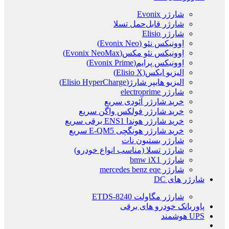
شارژر Evonix
شارژر قابل‌حمل تسلا
شارژر Elisio
اِوونیکس نئو (Evonix Neo)
اِوونیکس نئو مکس(Evonix NeoMax)
اِوونیکس پرایم(Evonix Prime)
الیزیو ایکس(Elisio X)
الیزیو هایپر شارژ(Elisio HyperCharge)
شارژر electroprime
خرید شارژر آئودی سریع
خرید شارژر فولکس واگن سریع
خرید شارژر هوندا ENS1 برقی سریع
خرید شارژر هونگچی E-QM5 سریع
شارژر بستیون نات
شارژر تسلا (مناسب انواع خودرو)
شارژر bmw iX1
شارژر mercedes benz eqe
شارژر های DC
شارژر مگاولت ETDS-8240
پاوربانک خودرو های برقی
UPS هوشمند