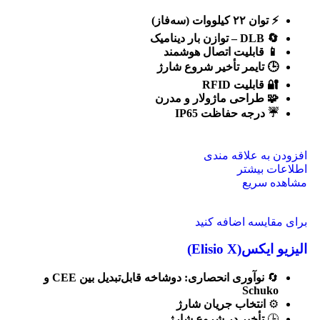
⚡
توان
۲۲
کیلووات (سه‌فاز)
🔄
DLB –
توازن بار دینامیک
📱
قابلیت اتصال هوشمند
🕒
تایمر تأخیر شروع شارژ
🔐
قابلیت
RFID
🧩
طراحی ماژولار و مدرن
☔
درجه حفاظت
IP65
افزودن به علاقه مندی
اطلاعات بیشتر
مشاهده سریع
برای مقایسه اضافه کنید
الیزیو ایکس(Elisio X)
🔄
نوآوری انحصاری: دوشاخه قابل‌تبدیل بین
CEE
و
Schuko
⚙️
انتخاب جریان شارژ
🕒
تأخیر در شروع شارژ