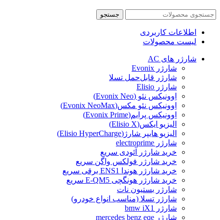
جستجو
اطلاعات کاربردی
لیست محصولات
شارژر های AC
شارژر Evonix
شارژر قابل‌حمل تسلا
شارژر Elisio
اِوونیکس نئو (Evonix Neo)
اِوونیکس نئو مکس(Evonix NeoMax)
اِوونیکس پرایم(Evonix Prime)
الیزیو ایکس(Elisio X)
الیزیو هایپر شارژ(Elisio HyperCharge)
شارژر electroprime
خرید شارژر آئودی سریع
خرید شارژر فولکس واگن سریع
خرید شارژر هوندا ENS1 برقی سریع
خرید شارژر هونگچی E-QM5 سریع
شارژر بستیون نات
شارژر تسلا (مناسب انواع خودرو)
شارژر bmw iX1
شارژر mercedes benz eqe