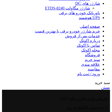
شارژر های DC
شارژر مگاولت ETDS-8240
پاوربانک خودرو های برقی
UPS هوشمند
صفحه اصلی
خرید شارژر خودرو برقی با بهترین قیمت
خدمات پس از فروش
درباره اکوتک
تماس با اکوتک
مجله اکوتک
فروشگاه
سبد خرید
علاقه مندی
مقایسه
ورود / ثبت نام
سبد خرید
بستن
فروش ویژه شارژر های 2025
با جدیدترین تکنولوژی روز