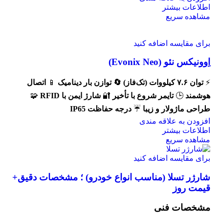
اطلاعات بیشتر
مشاهده سریع
برای مقایسه اضافه کنید
اِوونیکس نئو (Evonix Neo)
⚡
توان ۷.۶ کیلووات (تک‌فاز)
🔄 توازن بار دینامیک
📱
اتصال
هوشمند
🕒
تایمر شروع با تأخیر
🔐
شارژ ایمن با
RFID
🧩
طراحی ماژولار و زیبا
☔
درجه حفاظت IP65
افزودن به علاقه مندی
اطلاعات بیشتر
مشاهده سریع
برای مقایسه اضافه کنید
شارژر تسلا (مناسب انواع خودرو) ؛ مشخصات دقیق+
قیمت روز
مشخصات فنی