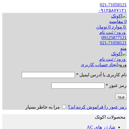
021-71058121
۰۹۱۲۵۸۷۷۱۲۱
0
مقایسه
0
موارد
0
تومان
ورود / ثبت نام
09125877121
021-71058121
منو
ورود / ثبت نام
ورود
ایجاد حساب کاربری
نام کاربری یا آدرس ایمیل
*
رمز عبور
*
ورود
رمز عبور را فراموش کرده اید؟
مرا به خاطر بسپار
محصولات اکوتک
شارژر های AC