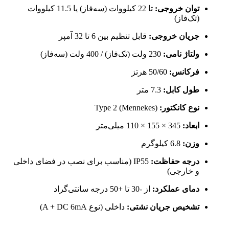
توان خروجی:
تا 22 کیلووات (سه‌فاز) یا 11.5 کیلووات
(تک‌فاز)
جریان خروجی:
قابل تنظیم بین 6 تا 32 آمپر
ولتاژ نامی:
230 ولت (تک‌فاز) / 400 ولت (سه‌فاز)
فرکانس:
50/60 هرتز
طول کابل:
7.3 متر
نوع کانکتور:
Type 2 (Mennekes)
ابعاد:
345 × 155 × 110 میلی‌متر
وزن:
6.8 کیلوگرم
درجه حفاظت:
IP55 (مناسب برای نصب در فضای داخلی
و خارجی)
دمای عملکرد:
از -30 تا +50 درجه سانتی‌گراد
تشخیص جریان نشتی:
داخلی (نوع A + DC 6mA)