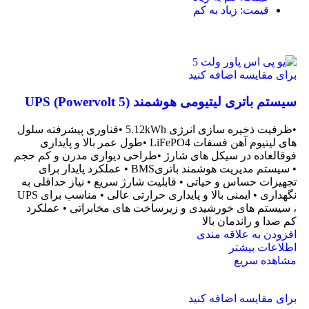
قیمت: زیاد به کم
برای مقایسه اضافه کنید
سیستم باتری لیتیومی هوشمند UPS (Powervolt 5)
•ظرفیت ذخیره سازی انرژی 5.12kWh •فناوری پیشرفته سلول
های لیتیوم آهن فسفات LiFePO4 •طول عمر بالا و پایداری
فوقالعاده در سیکل های شارژ •طراحی دیواری مدرن و کم حجم
• سیستم مدیریت هوشمند باتریBMS • عملکرد پایدار برای
تجهیزات حساس و حیاتی • قابلیت شارژ سریع • نیاز حداقلی به
نگهداری • ایمنی بالا و پایداری حرارتی عالی • مناسب برای UPS
، سیستم های خورشیدی و زیرساخت های مخابراتی • عملکرد
کم صدا و راندمان بالا
افزودن به علاقه مندی
اطلاعات بیشتر
مشاهده سریع
برای مقایسه اضافه کنید