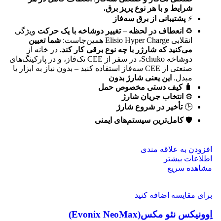
شرایط و با هر نوع پریز برق
.
⚡
پشتیبانی از برق سه‌فاز
♻️
انعطاف در لحظه – تغییر دوشاخه با یک حرکت
ویژگی
انقلابی Elisio Hyper Charge همین‌جاست:
شما تعیین
می‌کنید که شارژر با چه نوع برقی کار کند
.
در خانه از
دوشاخه Schuko، در سفر از CEE تک‌فاز، و در پارکینگ‌های
صنعتی از CEE سه‌فاز استفاده کنید – بدون نیاز به ابزار یا
مبدل.
این یعنی شارژ بدون
🧳
کیف دستی مخصوص حمل
⚙️
انتخاب جریان شارژ
🕒
تأخیر در شروع شارژ
🛡️
کامل‌ترین سیستم‌های ایمنی
افزودن به علاقه مندی
اطلاعات بیشتر
مشاهده سریع
برای مقایسه اضافه کنید
اِوونیکس نئو مکس(Evonix NeoMax)