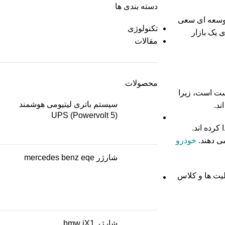
دسته بندی ها
توسعه ای سعی
تکنولوژی
 یک بازار
مقالات
محصولات
رست است، زیرا
سیستم باتری لیتیومی هوشمند
ند.
UPS (Powervolt 5)
یدا کرده اند.
می دهند.
خودرو
شارژر mercedes benz eqe
لیت ها و کلاس
شارژر bmw iX1