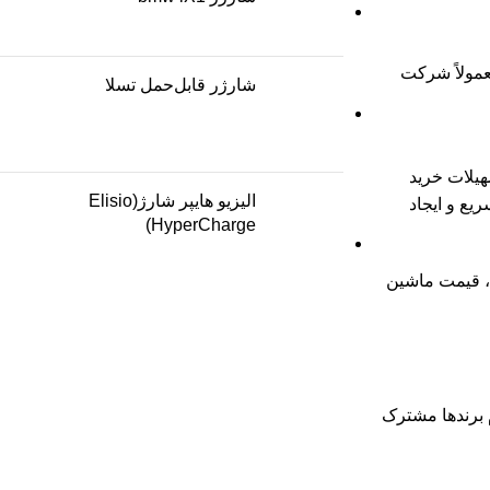
عمولاً شرکت
شارژر قابل‌حمل تسلا
یلات خرید
الیزیو هایپر شارژ(Elisio
ع و ایجاد
HyperCharge)
د، قیمت ماشین
 تمام برندها مشترک