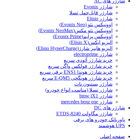
شارژر های AC
شارژر Evonix
شارژر قابل‌حمل تسلا
شارژر Elisio
اِوونیکس نئو (Evonix Neo)
اِوونیکس نئو مکس(Evonix NeoMax)
اِوونیکس پرایم(Evonix Prime)
الیزیو ایکس(Elisio X)
الیزیو هایپر شارژ(Elisio HyperCharge)
شارژر electroprime
خرید شارژر آئودی سریع
خرید شارژر فولکس واگن سریع
خرید شارژر هوندا ENS1 برقی سریع
خرید شارژر هونگچی E-QM5 سریع
شارژر بستیون نات
شارژر تسلا (مناسب انواع خودرو)
شارژر bmw iX1
شارژر mercedes benz eqe
شارژر های DC
شارژر مگاولت ETDS-8240
پاوربانک خودرو های برقی
UPS هوشمند
صفحه اصلی