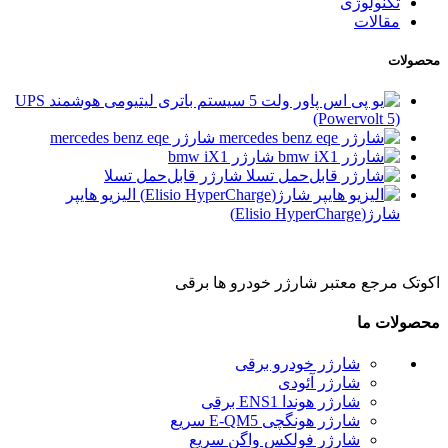
تکنولوژی
مقالات
محصولات
سیستم باتری لیتیومی هوشمند UPS
(Powervolt 5)
شارژر mercedes benz eqe
شارژر bmw iX1
شارژر قابل‌حمل تسلا
الیزیو هایپر
شارژ(Elisio HyperCharge)
اکوتک مرجع معتبر شارژر خودرو ها برقی
محصولات ما
شارژر خودرو برقی
شارژر آئودی
شارژر هوندا ENS1 برقی
شارژر هونگچی E-QM5 سریع
شارژر فولکس واگن سریع