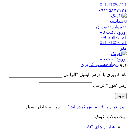
021-71058121
۰۹۱۲۵۸۷۷۱۲۱
0
مقایسه
0
موارد
0
تومان
ورود / ثبت نام
09125877121
021-71058121
منو
ورود / ثبت نام
ورود
ایجاد حساب کاربری
نام کاربری یا آدرس ایمیل
*
الزامی
رمز عبور
*
الزامی
ورود
رمز عبور را فراموش کرده اید؟
مرا به خاطر بسپار
محصولات اکوتک
شارژر های AC