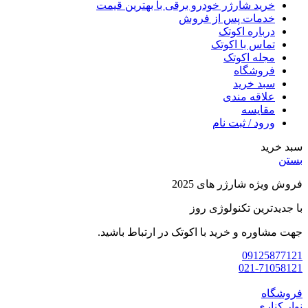
خرید شارژر خودرو برقی با بهترین قیمت
خدمات پس از فروش
درباره اکوتک
تماس با اکوتک
مجله اکوتک
فروشگاه
سبد خرید
علاقه مندی
مقایسه
ورود / ثبت نام
سبد خرید
بستن
فروش ویژه شارژر های 2025
با جدیدترین تکنولوژی روز
جهت مشاوره و خرید با اکوتک در ارتباط باشید.
09125877121
021-71058121
فروشگاه
نوار کناری