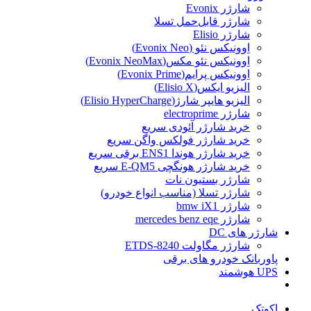
شارژر Evonix
شارژر قابل‌حمل تسلا
شارژر Elisio
اِوونیکس نئو (Evonix Neo)
اِوونیکس نئو مکس(Evonix NeoMax)
اِوونیکس پرایم(Evonix Prime)
الیزیو ایکس(Elisio X)
الیزیو هایپر شارژ(Elisio HyperCharge)
شارژر electroprime
خرید شارژر آئودی سریع
خرید شارژر فولکس واگن سریع
خرید شارژر هوندا ENS1 برقی سریع
خرید شارژر هونگچی E-QM5 سریع
شارژر بستیون نات
شارژر تسلا (مناسب انواع خودرو)
شارژر bmw iX1
شارژر mercedes benz eqe
شارژر های DC
شارژر مگاولت ETDS-8240
پاوربانک خودرو های برقی
UPS هوشمند
اکوتک