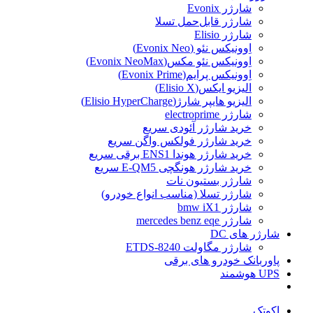
شارژر Evonix
شارژر قابل‌حمل تسلا
شارژر Elisio
اِوونیکس نئو (Evonix Neo)
اِوونیکس نئو مکس(Evonix NeoMax)
اِوونیکس پرایم(Evonix Prime)
الیزیو ایکس(Elisio X)
الیزیو هایپر شارژ(Elisio HyperCharge)
شارژر electroprime
خرید شارژر آئودی سریع
خرید شارژر فولکس واگن سریع
خرید شارژر هوندا ENS1 برقی سریع
خرید شارژر هونگچی E-QM5 سریع
شارژر بستیون نات
شارژر تسلا (مناسب انواع خودرو)
شارژر bmw iX1
شارژر mercedes benz eqe
شارژر های DC
شارژر مگاولت ETDS-8240
پاوربانک خودرو های برقی
UPS هوشمند
اکوتک