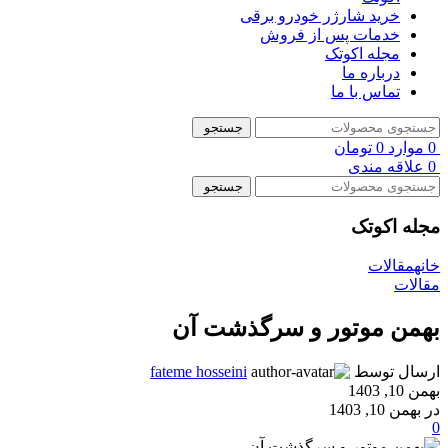
خرید شارژر خودرو برقی
خدمات پس از فروش
مجله اکوتک
درباره ما
تماس با ما
جستجو
0
موارد
0
تومان
0
علاقه مندی
جستجو
مجله اکوتک
خانه
مقالات
مقالات
بهمن موتور و سرگذشت آن
ارسال توسط
fateme hosseini
بهمن 10, 1403
در بهمن 10, 1403
0