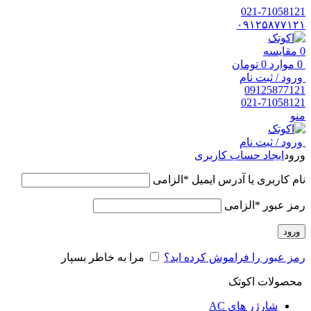
021-71058121
۰۹۱۲۵۸۷۷۱۲۱
0
مقایسه
0
موارد
0
تومان
ورود / ثبت نام
09125877121
021-71058121
منو
ورود / ثبت نام
ورود
ایجاد حساب کاربری
نام کاربری یا آدرس ایمیل
*
الزامی
رمز عبور
*
الزامی
ورود
رمز عبور را فراموش کرده اید؟
مرا به خاطر بسپار
محصولات اکوتک
شارژر های AC