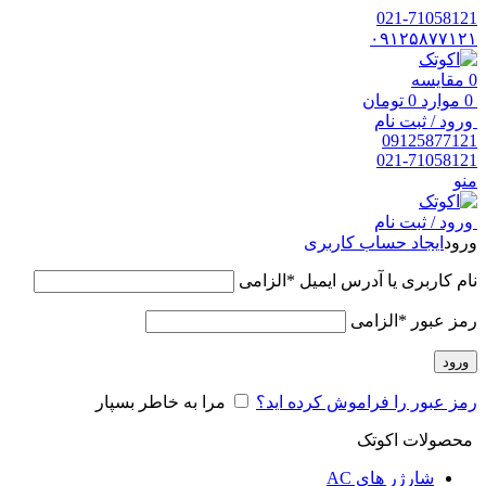
021-71058121
۰۹۱۲۵۸۷۷۱۲۱
0
مقایسه
0
موارد
0
تومان
ورود / ثبت نام
09125877121
021-71058121
منو
ورود / ثبت نام
ورود
ایجاد حساب کاربری
نام کاربری یا آدرس ایمیل
*
الزامی
رمز عبور
*
الزامی
ورود
رمز عبور را فراموش کرده اید؟
مرا به خاطر بسپار
محصولات اکوتک
شارژر های AC