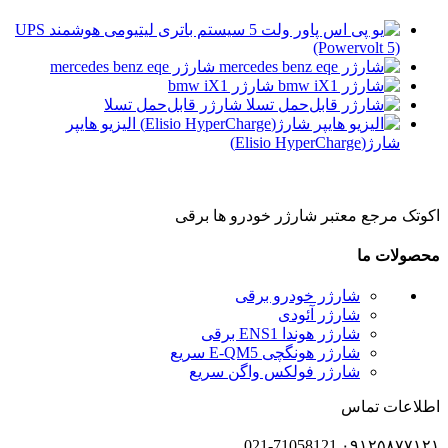
سیستم باتری لیتیومی هوشمند UPS
(Powervolt 5)
شارژر mercedes benz eqe
شارژر bmw iX1
شارژر قابل‌حمل تسلا
الیزیو هایپر
شارژ(Elisio HyperCharge)
اکوتک مرجع معتبر شارژر خودرو ها برقی
محصولات ما
شارژر خودرو برقی
شارژر آئودی
شارژر هوندا ENS1 برقی
شارژر هونگچی E-QM5 سریع
شارژر فولکس واگن سریع
اطلاعات تماس
۰۹۱۲۵۸۷۷۱۲۱ 021-71058121