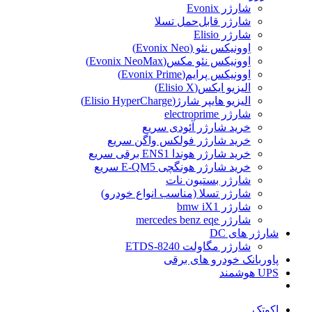
شارژر Evonix
شارژر قابل‌حمل تسلا
شارژر Elisio
اِوونیکس نئو (Evonix Neo)
اِوونیکس نئو مکس(Evonix NeoMax)
اِوونیکس پرایم(Evonix Prime)
الیزیو ایکس(Elisio X)
الیزیو هایپر شارژ(Elisio HyperCharge)
شارژر electroprime
خرید شارژر آئودی سریع
خرید شارژر فولکس واگن سریع
خرید شارژر هوندا ENS1 برقی سریع
خرید شارژر هونگچی E-QM5 سریع
شارژر بستیون نات
شارژر تسلا (مناسب انواع خودرو)
شارژر bmw iX1
شارژر mercedes benz eqe
شارژر های DC
شارژر مگاولت ETDS-8240
پاوربانک خودرو های برقی
UPS هوشمند
اکوتک