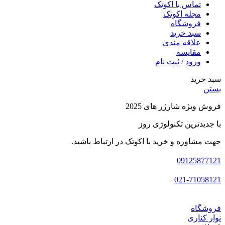
تماس با اکوتک
مجله اکوتک
فروشگاه
سبد خرید
علاقه مندی
مقایسه
ورود / ثبت نام
سبد خرید
بستن
فروش ویژه شارژر های 2025
با جدیدترین تکنولوژی روز
جهت مشاوره و خرید با اکوتک در ارتباط باشید.
09125877121
021-71058121
فروشگاه
نوار کناری