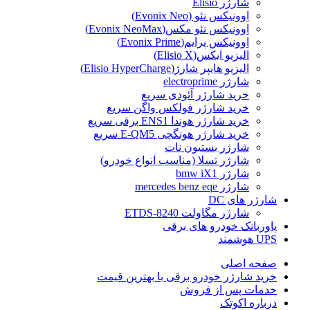
شارژر Elisio
اِوونیکس نئو (Evonix Neo)
اِوونیکس نئو مکس(Evonix NeoMax)
اِوونیکس پرایم(Evonix Prime)
الیزیو ایکس(Elisio X)
الیزیو هایپر شارژ(Elisio HyperCharge)
شارژر electroprime
خرید شارژر آئودی سریع
خرید شارژر فولکس واگن سریع
خرید شارژر هوندا ENS1 برقی سریع
خرید شارژر هونگچی E-QM5 سریع
شارژر بستیون نات
شارژر تسلا (مناسب انواع خودرو)
شارژر bmw iX1
شارژر mercedes benz eqe
شارژر های DC
شارژر مگاولت ETDS-8240
پاوربانک خودرو های برقی
UPS هوشمند
صفحه اصلی
خرید شارژر خودرو برقی با بهترین قیمت
خدمات پس از فروش
درباره اکوتک