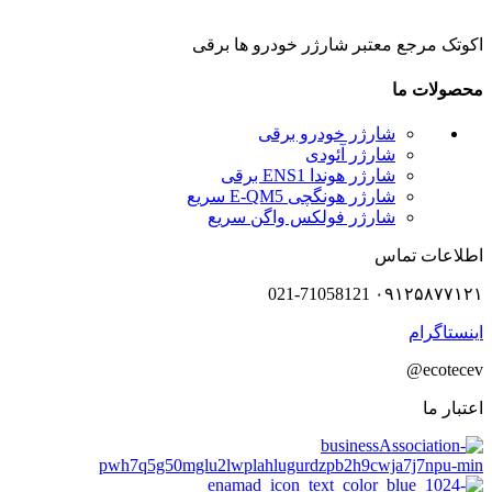
اکوتک مرجع معتبر شارژر خودرو ها برقی
محصولات ما
شارژر خودرو برقی
شارژر آئودی
شارژر هوندا ENS1 برقی
شارژر هونگچی E-QM5 سریع
شارژر فولکس واگن سریع
اطلاعات تماس
۰۹۱۲۵۸۷۷۱۲۱ 021-71058121
اینستاگرام
ecotecev@
اعتبار ما