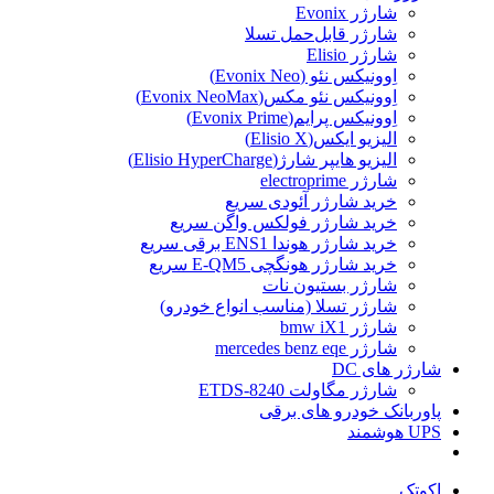
شارژر Evonix
شارژر قابل‌حمل تسلا
شارژر Elisio
اِوونیکس نئو (Evonix Neo)
اِوونیکس نئو مکس(Evonix NeoMax)
اِوونیکس پرایم(Evonix Prime)
الیزیو ایکس(Elisio X)
الیزیو هایپر شارژ(Elisio HyperCharge)
شارژر electroprime
خرید شارژر آئودی سریع
خرید شارژر فولکس واگن سریع
خرید شارژر هوندا ENS1 برقی سریع
خرید شارژر هونگچی E-QM5 سریع
شارژر بستیون نات
شارژر تسلا (مناسب انواع خودرو)
شارژر bmw iX1
شارژر mercedes benz eqe
شارژر های DC
شارژر مگاولت ETDS-8240
پاوربانک خودرو های برقی
UPS هوشمند
اکوتک