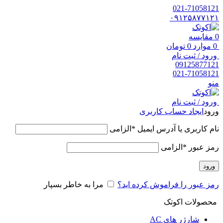
021-71058121
۰۹۱۲۵۸۷۷۱۲۱
0
مقایسه
0
موارد
0
تومان
ورود / ثبت نام
09125877121
021-71058121
منو
ورود / ثبت نام
ورود
ایجاد حساب کاربری
نام کاربری یا آدرس ایمیل
*
الزامی
رمز عبور
*
الزامی
ورود
رمز عبور را فراموش کرده اید؟
مرا به خاطر بسپار
محصولات اکوتک
شارژر های AC