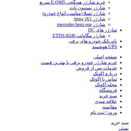
خرید شارژر هونگچی E-QM5 سریع
شارژر بستیون نات
شارژر تسلا (مناسب انواع خودرو)
شارژر bmw iX1
شارژر mercedes benz eqe
شارژر های DC
شارژر مگاولت ETDS-8240
پاوربانک خودرو های برقی
UPS هوشمند
صفحه اصلی
خرید شارژر خودرو برقی با بهترین قیمت
خدمات پس از فروش
درباره اکوتک
تماس با اکوتک
مجله اکوتک
فروشگاه
سبد خرید
علاقه مندی
مقایسه
ورود / ثبت نام
سبد خرید
بستن