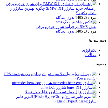
راهنمای خرید شارژر BMW iX1؛ چگونه بهترین شارژر را
انتخاب کنیم؟
مرداد 5, 1405
بدون دیدگاه
نقش BMS در فرآیند شارژ خودرو برقی
مرداد 3, 1405
بدون دیدگاه
دسته بندی ها
تکنولوژی
مقالات
محصولات
سیستم باتری لیتیومی هوشمند UPS
(Powervolt 5)
شارژر mercedes benz eqe
شارژر bmw iX1
شارژر قابل‌حمل تسلا
الیزیو هایپر
شارژ(Elisio HyperCharge)