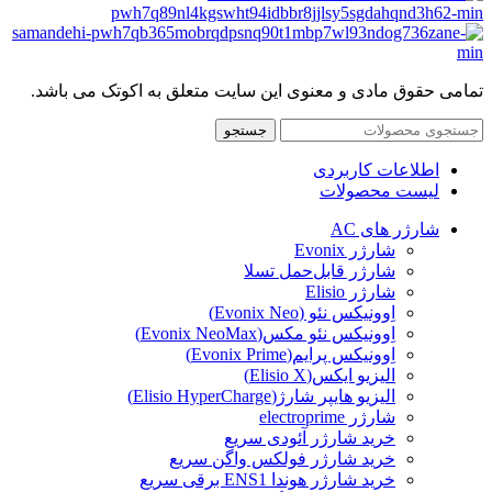
تمامی حقوق مادی و معنوی این سایت متعلق به اکوتک می باشد.
جستجو
اطلاعات کاربردی
لیست محصولات
شارژر های AC
شارژر Evonix
شارژر قابل‌حمل تسلا
شارژر Elisio
اِوونیکس نئو (Evonix Neo)
اِوونیکس نئو مکس(Evonix NeoMax)
اِوونیکس پرایم(Evonix Prime)
الیزیو ایکس(Elisio X)
الیزیو هایپر شارژ(Elisio HyperCharge)
شارژر electroprime
خرید شارژر آئودی سریع
خرید شارژر فولکس واگن سریع
خرید شارژر هوندا ENS1 برقی سریع