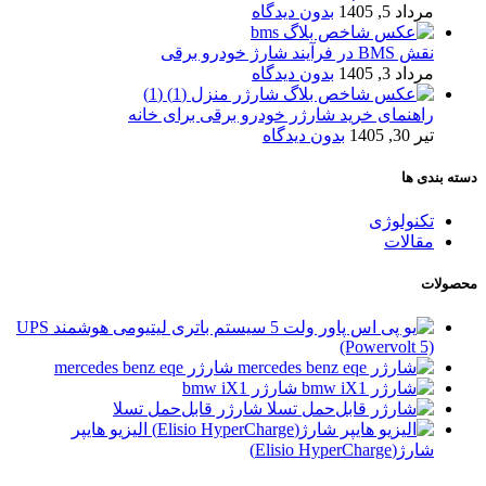
مرداد 5, 1405
بدون دیدگاه
نقش BMS در فرآیند شارژ خودرو برقی
مرداد 3, 1405
بدون دیدگاه
راهنمای خرید شارژر خودرو برقی برای خانه
تیر 30, 1405
بدون دیدگاه
دسته بندی ها
تکنولوژی
مقالات
محصولات
سیستم باتری لیتیومی هوشمند UPS
(Powervolt 5)
شارژر mercedes benz eqe
شارژر bmw iX1
شارژر قابل‌حمل تسلا
الیزیو هایپر
شارژ(Elisio HyperCharge)