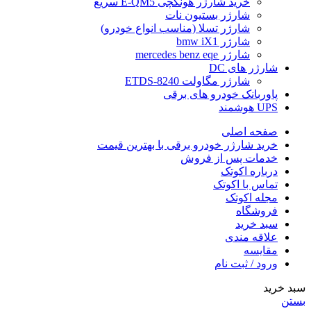
خرید شارژر هونگچی E-QM5 سریع
شارژر بستیون نات
شارژر تسلا (مناسب انواع خودرو)
شارژر bmw iX1
شارژر mercedes benz eqe
شارژر های DC
شارژر مگاولت ETDS-8240
پاوربانک خودرو های برقی
UPS هوشمند
صفحه اصلی
خرید شارژر خودرو برقی با بهترین قیمت
خدمات پس از فروش
درباره اکوتک
تماس با اکوتک
مجله اکوتک
فروشگاه
سبد خرید
علاقه مندی
مقایسه
ورود / ثبت نام
سبد خرید
بستن