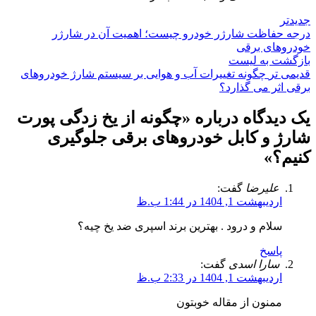
جدیدتر
درجه حفاظت شارژر خودرو چیست؛ اهمیت آن در شارژر
خودروهای برقی
بازگشت به لیست
قدیمی تر
چگونه تغییرات آب و هوایی بر سیستم شارژ خودروهای
برقی اثر می گذارد؟
یک دیدگاه درباره «
چگونه از یخ زدگی پورت
شارژ و کابل خودروهای برقی جلوگیری
کنیم؟
»
علیرضا
گفت:
اردیبهشت 1, 1404 در 1:44 ب.ظ
سلام و درود . بهترین برند اسپری ضد یخ چیه؟
پاسخ
سارا اسدی
گفت:
اردیبهشت 1, 1404 در 2:33 ب.ظ
ممنون از مقاله خوبتون