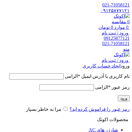
021-71058121
۰۹۱۲۵۸۷۷۱۲۱
0
مقایسه
0
موارد
0
تومان
ورود / ثبت نام
09125877121
021-71058121
منو
ورود / ثبت نام
ورود
ایجاد حساب کاربری
نام کاربری یا آدرس ایمیل
*
الزامی
رمز عبور
*
الزامی
ورود
رمز عبور را فراموش کرده اید؟
مرا به خاطر بسپار
محصولات اکوتک
شارژر های AC