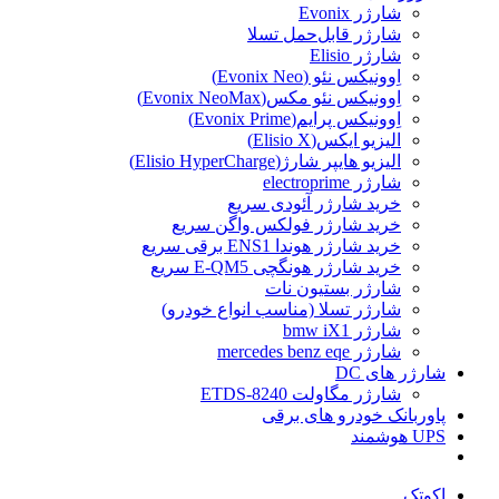
شارژر Evonix
شارژر قابل‌حمل تسلا
شارژر Elisio
اِوونیکس نئو (Evonix Neo)
اِوونیکس نئو مکس(Evonix NeoMax)
اِوونیکس پرایم(Evonix Prime)
الیزیو ایکس(Elisio X)
الیزیو هایپر شارژ(Elisio HyperCharge)
شارژر electroprime
خرید شارژر آئودی سریع
خرید شارژر فولکس واگن سریع
خرید شارژر هوندا ENS1 برقی سریع
خرید شارژر هونگچی E-QM5 سریع
شارژر بستیون نات
شارژر تسلا (مناسب انواع خودرو)
شارژر bmw iX1
شارژر mercedes benz eqe
شارژر های DC
شارژر مگاولت ETDS-8240
پاوربانک خودرو های برقی
UPS هوشمند
اکوتک