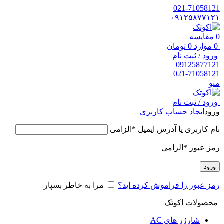
021-71058121
۰۹۱۲۵۸۷۷۱۲۱
0
مقایسه
0
موارد
0
تومان
ورود / ثبت نام
09125877121
021-71058121
منو
ورود / ثبت نام
ورود
ایجاد حساب کاربری
نام کاربری یا آدرس ایمیل
*
الزامی
رمز عبور
*
الزامی
ورود
رمز عبور را فراموش کرده اید؟
مرا به خاطر بسپار
محصولات اکوتک
شارژر های AC