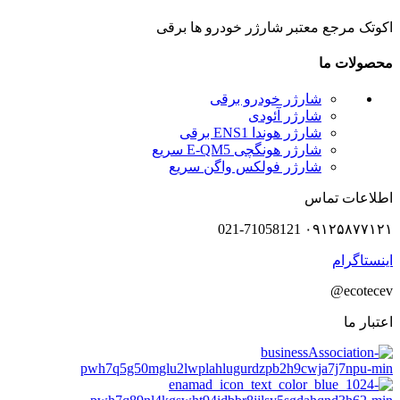
اکوتک مرجع معتبر شارژر خودرو ها برقی
محصولات ما
شارژر خودرو برقی
شارژر آئودی
شارژر هوندا ENS1 برقی
شارژر هونگچی E-QM5 سریع
شارژر فولکس واگن سریع
اطلاعات تماس
۰۹۱۲۵۸۷۷۱۲۱ 021-71058121
اینستاگرام
ecotecev@
اعتبار ما