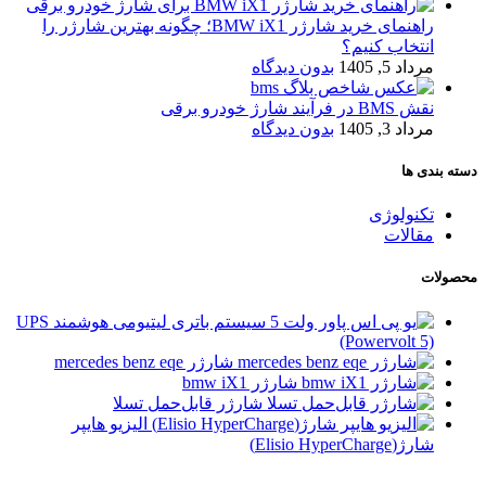
راهنمای خرید شارژر BMW iX1؛ چگونه بهترین شارژر را
انتخاب کنیم؟
مرداد 5, 1405
بدون دیدگاه
نقش BMS در فرآیند شارژ خودرو برقی
مرداد 3, 1405
بدون دیدگاه
دسته بندی ها
تکنولوژی
مقالات
محصولات
سیستم باتری لیتیومی هوشمند UPS
(Powervolt 5)
شارژر mercedes benz eqe
شارژر bmw iX1
شارژر قابل‌حمل تسلا
الیزیو هایپر
شارژ(Elisio HyperCharge)