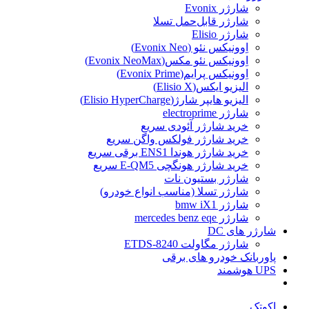
شارژر Evonix
شارژر قابل‌حمل تسلا
شارژر Elisio
اِوونیکس نئو (Evonix Neo)
اِوونیکس نئو مکس(Evonix NeoMax)
اِوونیکس پرایم(Evonix Prime)
الیزیو ایکس(Elisio X)
الیزیو هایپر شارژ(Elisio HyperCharge)
شارژر electroprime
خرید شارژر آئودی سریع
خرید شارژر فولکس واگن سریع
خرید شارژر هوندا ENS1 برقی سریع
خرید شارژر هونگچی E-QM5 سریع
شارژر بستیون نات
شارژر تسلا (مناسب انواع خودرو)
شارژر bmw iX1
شارژر mercedes benz eqe
شارژر های DC
شارژر مگاولت ETDS-8240
پاوربانک خودرو های برقی
UPS هوشمند
اکوتک