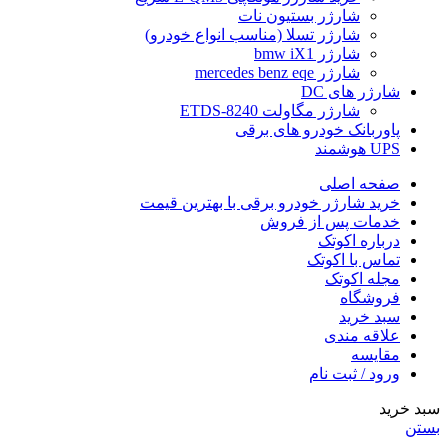
شارژر بستیون نات
شارژر تسلا (مناسب انواع خودرو)
شارژر bmw iX1
شارژر mercedes benz eqe
شارژر های DC
شارژر مگاولت ETDS-8240
پاوربانک خودرو های برقی
UPS هوشمند
صفحه اصلی
خرید شارژر خودرو برقی با بهترین قیمت
خدمات پس از فروش
درباره اکوتک
تماس با اکوتک
مجله اکوتک
فروشگاه
سبد خرید
علاقه مندی
مقایسه
ورود / ثبت نام
سبد خرید
بستن