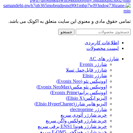
تمامی حقوق مادی و معنوی این سایت متعلق به اکوتک می باشد.
جستجو
اطلاعات کاربردی
لیست محصولات
شارژر های AC
شارژر Evonix
شارژر قابل‌حمل تسلا
شارژر Elisio
اِوونیکس نئو (Evonix Neo)
اِوونیکس نئو مکس(Evonix NeoMax)
اِوونیکس پرایم(Evonix Prime)
الیزیو ایکس(Elisio X)
الیزیو هایپر شارژ(Elisio HyperCharge)
شارژر electroprime
خرید شارژر آئودی سریع
خرید شارژر فولکس واگن سریع
خرید شارژر هوندا ENS1 برقی سریع
خرید شارژر هونگچی E-QM5 سریع