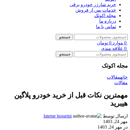
خرید شارژر خودرو برقی
خدمات پس از فروش
مجله اکوتک
درباره ما
تماس با ما
جستجو
0
موارد
0
تومان
0
علاقه مندی
جستجو
مجله اکوتک
خانه
مقالات
مقالات
مهمترین نکات قبل از خرید خودرو پلاگین
هیبرید
ارسال توسط
fateme hosseini
مهر 24, 1403
در مهر 24, 1403